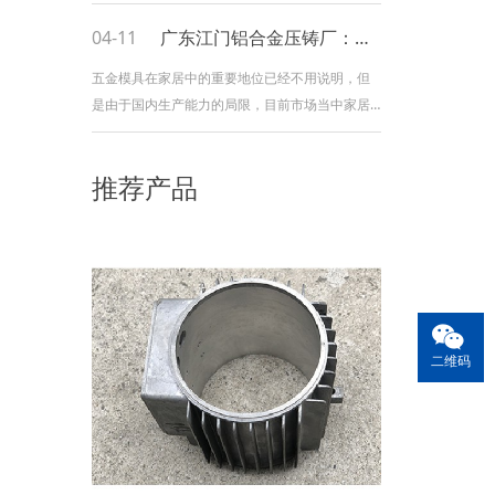
下，很多气体（主要是氢气）溶解在铝液中，铝
合金氢气的溶解度与铝合金相同。温度密切相
04-11
广东江门铝合金压铸厂：五金模具在家具行业中地位非常关键
关。在660℃左右的液态铝液中约为
五金模具在家居中的重要地位已经不用说明，但
0.69cm3/100g，在660℃左右的固态铝合金中仅
是由于国内生产能力的局限，目前市场当中家居
为0.036cm3/100g。此时液态铝液中的氢含量约
五金市场都是被进口的五金模具企业占领。出名
为固态。 19
品牌的家具和橱柜使用的五金模具配件都是从国
推荐产品
外引进。如何衡量家具的档次和质量，可以从五
金样品配件上体现出来。家具使用不方便，与五
金配件的选用不合适有关。如果五金模具配件合
适
二维码