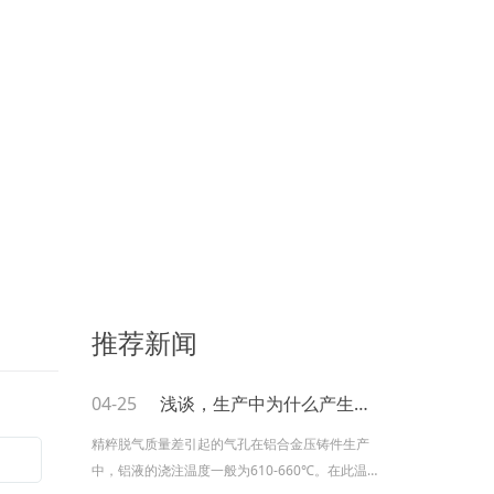
推荐新闻
04-25
浅谈，生产中为什么产生依气孔？
精粹脱气质量差引起的气孔在铝合金压铸件生产
中，铝液的浇注温度一般为610-660℃。在此温度